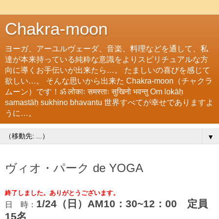
Chakra-moon
ヨーガ、アーユルヴェーダ、音楽、料理などを通して、私
達が本来持っている純粋な意識をよりスピリチュアルな方
向に導くお手伝いが出来たら…。 たましいの喜びを感じて
欲しい…。 そんな思いから出来た Chakra-moon（チャクラ
ムーン）です！ॐ लोकाः समस्ताः सुखिनो भवन्तु Om lokāḥ
samastāḥ sukhino bhavantu 世界すべてが幸せでありますよ
うに…。
▼
2010/01/07
ヴィオ・パーク de YOGA
終了しました。ありがとうございます。
1/24（日）AM10：30~12：00 定員
日 時：
15名