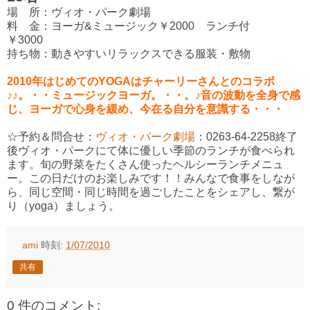
場 所：ヴィオ・パーク劇場
料 金：ヨーガ&ミュージック￥2000 ランチ付
￥3000
持ち物：動きやすいリラックスできる服装・敷物
2010年はじめてのYOGAはチャーリーさんとのコラボ
♪♪。・・ミュージックヨーガ。・・。♪音の波動を全身で感
じ、ヨーガで心身を緩め、今在る自分を意識する・・・
☆予約＆問合せ：
ヴィオ・パーク劇場
：0263-64-2258終了
後ヴィオ・パークにて体に優しい季節のランチが食べられ
ます。旬の野菜をたくさん使ったヘルシーランチメニュ
ー。この日だけのお楽しみです！！みんなで食事をしなが
ら、同じ空間・同じ時間を過ごしたことをシェアし、繋が
り（yoga）ましょう。
ami
時刻:
1/07/2010
共有
0 件のコメント: